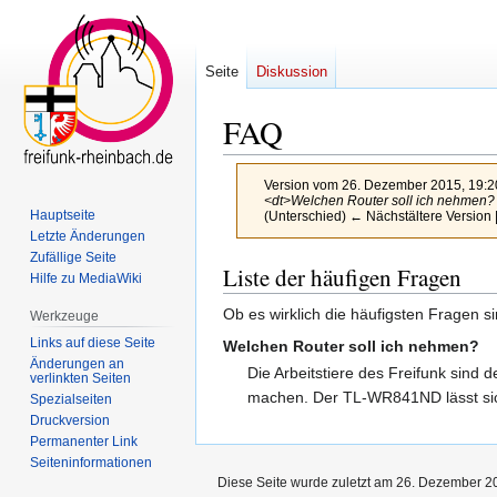
Seite
Diskussion
FAQ
Version vom 26. Dezember 2015, 19:2
<dt>Welchen Router soll ich nehmen? <
Hauptseite
(Unterschied) ← Nächstältere Version |
Letzte Änderungen
Zufällige Seite
Zur
Zur
Liste der häufigen Fragen
Hilfe zu MediaWiki
Navigation
Suche
Ob es wirklich die häufigsten Fragen s
springen
springen
Werkzeuge
Links auf diese Seite
Welchen Router soll ich nehmen?
Änderungen an
Die Arbeitstiere des Freifunk sind 
verlinkten Seiten
machen. Der TL-WR841ND lässt sic
Spezialseiten
Druckversion
Permanenter Link
Seiten­­informationen
Diese Seite wurde zuletzt am 26. Dezember 2