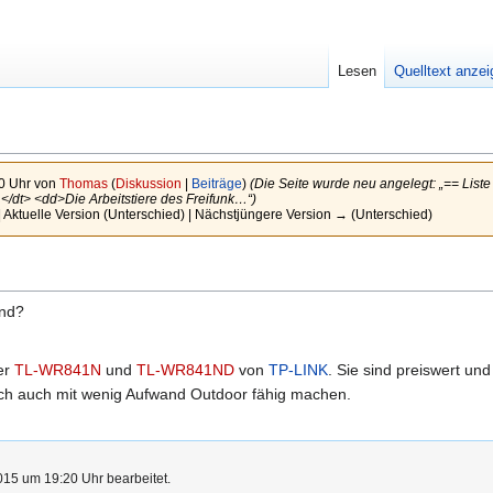
Lesen
Quelltext anze
0 Uhr von
Thomas
(
Diskussion
|
Beiträge
)
(Die Seite wurde neu angelegt: „== Liste
/dt> <dd>Die Arbeitstiere des Freifunk…“)
 Aktuelle Version (Unterschied) | Nächstjüngere Version → (Unterschied)
ind?
der
TL-WR841N
und
TL-WR841ND
von
TP-LINK
. Sie sind preiswert un
h auch mit wenig Aufwand Outdoor fähig machen.
015 um 19:20 Uhr bearbeitet.