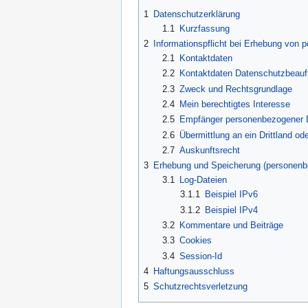
Navigation
Suche
1
Datenschutzerklärung
springen
springen
1.1
Kurzfassung
2
Informationspflicht bei Erhebung von 
2.1
Kontaktdaten
2.2
Kontaktdaten Datenschutzbeauft
2.3
Zweck und Rechtsgrundlage
2.4
Mein berechtigtes Interesse
2.5
Empfänger personenbezogener 
2.6
Übermittlung an ein Drittland ode
2.7
Auskunftsrecht
3
Erhebung und Speicherung (personenb
3.1
Log-Dateien
3.1.1
Beispiel IPv6
3.1.2
Beispiel IPv4
3.2
Kommentare und Beiträge
3.3
Cookies
3.4
Session-Id
4
Haftungsausschluss
5
Schutzrechtsverletzung