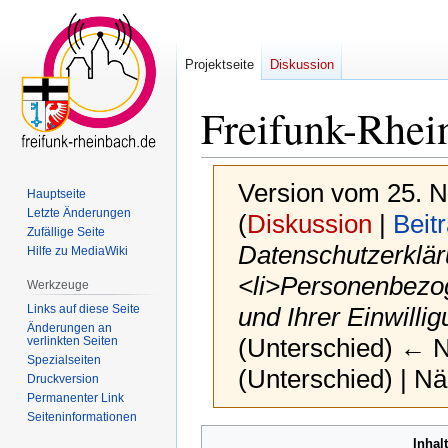
Projektseite
Diskussion
Freifunk-Rhei
Version vom 25. 
Hauptseite
Letzte Änderungen
(
Diskussion
|
Beit
Zufällige Seite
Datenschutzerklä
Hilfe zu MediaWiki
<li>Personenbezo
Werkzeuge
Links auf diese Seite
und Ihrer Einwill
Änderungen an
(Unterschied) ← Nä
verlinkten Seiten
Spezialseiten
(Unterschied) | N
Druckversion
Permanenter Link
Seiten­­informationen
Zur
Zur
Inhal