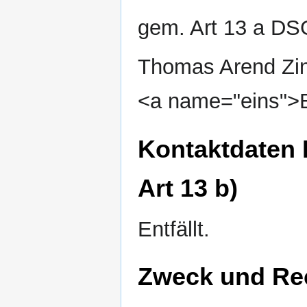
gem. Art 13 a D
Thomas Arend Zi
<a name="eins">E-
Kontaktdaten 
Art 13 b)
Entfällt.
Zweck und Re