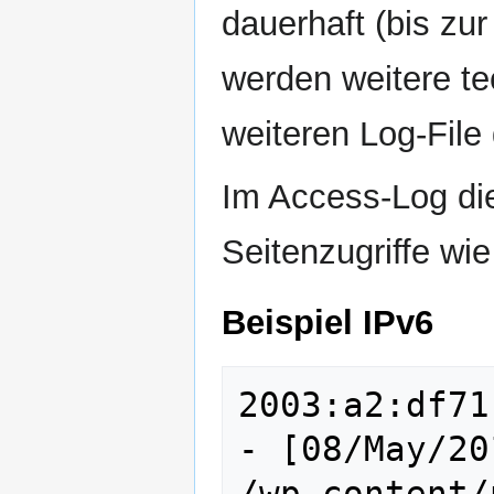
dauerhaft (bis zur
werden weitere te
weiteren Log-File 
Im Access-Log di
Seitenzugriffe wi
Beispiel IPv6
2003:a2:df71
- [08/May/20
/wp-content/